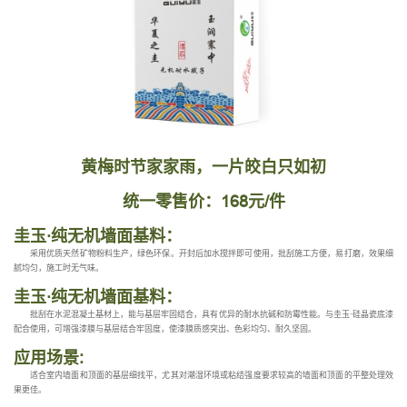
黄梅时节家家雨，一片皎白只如初
统一零售价：168元/件
圭玉·纯无机墙面基料：
采用优质天然矿物粉料生产，绿色环保。开封后加水搅拌即可使用，批刮施工方便，易打磨，效果细
腻均匀，施工时无气味。
圭玉·纯无机墙面基料：
批刮在水泥混凝土基材上，能与基层牢固结合，具有优异的耐水抗碱和防霉性能。与圭玉·硅晶瓷底漆
配合使用，可增强漆膜与基层结合牢固度，使漆膜质感突出、色彩均匀、耐久坚固。
应用场景:
适合室内墙面和顶面的基层细找平，尤其对潮湿环境或粘结强度要求较高的墙面和顶面的平整处理效
果更佳。